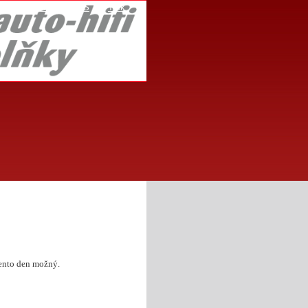
Mapa stránek
RSS
Tisk
tento den možný.