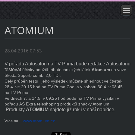
ATOMIUM
28.04.2016 07:53
V pořadu Autosalon na TV Prima bude redakce Autosalonu
testovat
účinky použití tribotechnických látek
Atomium
na voze
Škoda Superb combi 2,0 TDI.
Celý průběh testu i jeho výsledek můžete shlédnout ve čtvrtek
28.4. ve 20.15 hod na TV Prima Cool
a v sobotu 30.4. v 08.45
na TV Prima.
Ve dnech 7. a 14.5. v 09.25 hod bude na TV Prima vysílán v
pořadu
AS Extra teleshoping produktů značky Atomium.
Produkty
ATOMIUM
najdete již rok i v naší nabídce.
www.atomium.cz
Více na